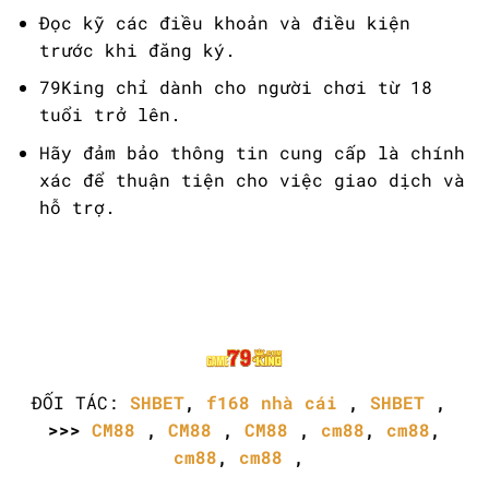
Đọc kỹ các điều khoản và điều kiện
trước khi đăng ký.
79King chỉ dành cho người chơi từ 18
tuổi trở lên.
Hãy đảm bảo thông tin cung cấp là chính
xác để thuận tiện cho việc giao dịch và
hỗ trợ.
ĐỐI TÁC:
SHBET
,
f168 nhà cái
,
SHBET
,
>>>
CM88
,
CM88
,
CM88
,
cm88
,
cm88
,
cm88
,
cm88
,