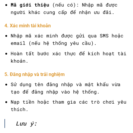
Mã giới thiệu
(nếu có): Nhập mã được
người khác cung cấp để nhận ưu đãi.
4.
Xác minh tài khoản
Nhập mã xác minh được gửi qua SMS hoặc
email (nếu hệ thống yêu cầu).
Hoàn tất bước xác thực để kích hoạt tài
khoản.
5.
Đăng nhập và trải nghiệm
Sử dụng tên đăng nhập và mật khẩu vừa
tạo để đăng nhập vào hệ thống.
Nạp tiền hoặc tham gia các trò chơi yêu
thích.
Lưu ý: