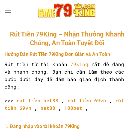
Chuyển
đến
nội
dung
Rút Tiền 79King – Nhận Thưởng Nhanh
Chóng, An Toàn Tuyệt Đối
Hướng Dẫn Rút Tiền 79King Đơn Giản và An Toàn
Rút tiền từ tài khoản
79King
rất dễ dàng
và nhanh chóng. Bạn chỉ cần làm theo các
bước dưới đây để đảm bảo giao dịch thành
công:
>>>
rút tiền bet88
,
rút tiền 69vn
,
rút
tiền 69vn
,
bet88
,
188bet
,
1. Đăng nhập vào tài khoản 79King