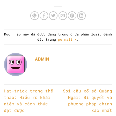
Mục nhập này đã được đăng trong Chưa phân loại. Đánh
dấu trang
permalink
.
ADMIN
Hat-trick trong thể
Soi cầu xổ số Quảng
thao: Hiểu rõ khái
Ngãi: Bí quyết và
niệm và cách thức
phương pháp chính
đạt được
xác nhất