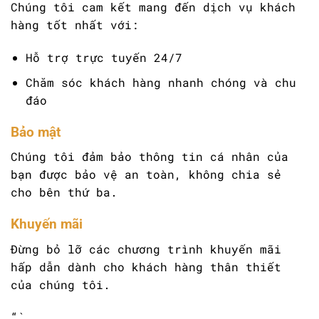
Chúng tôi cam kết mang đến dịch vụ khách
hàng tốt nhất với:
Hỗ trợ trực tuyến 24/7
Chăm sóc khách hàng nhanh chóng và chu
đáo
Bảo mật
Chúng tôi đảm bảo thông tin cá nhân của
bạn được bảo vệ an toàn, không chia sẻ
cho bên thứ ba.
Khuyến mãi
Đừng bỏ lỡ các chương trình khuyến mãi
hấp dẫn dành cho khách hàng thân thiết
của chúng tôi.
“`