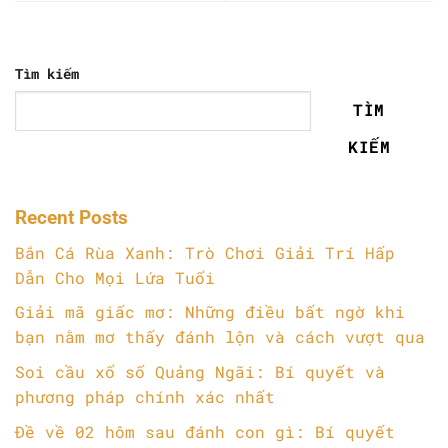
Tìm kiếm
TÌM
KIẾM
Recent Posts
Bắn Cá Rùa Xanh: Trò Chơi Giải Trí Hấp
Dẫn Cho Mọi Lứa Tuổi
Giải mã giấc mơ: Những điều bất ngờ khi
bạn nằm mơ thấy đánh lộn và cách vượt qua
Soi cầu xổ số Quảng Ngãi: Bí quyết và
phương pháp chính xác nhất
Đề về 02 hôm sau đánh con gì: Bí quyết