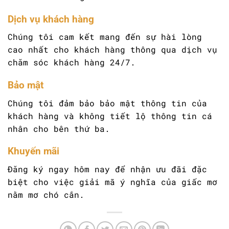
Dịch vụ khách hàng
Chúng tôi cam kết mang đến sự hài lòng
cao nhất cho khách hàng thông qua dịch vụ
chăm sóc khách hàng 24/7.
Bảo mật
Chúng tôi đảm bảo bảo mật thông tin của
khách hàng và không tiết lộ thông tin cá
nhân cho bên thứ ba.
Khuyến mãi
Đăng ký ngay hôm nay để nhận ưu đãi đặc
biệt cho việc giải mã ý nghĩa của giấc mơ
nằm mơ chó cắn.