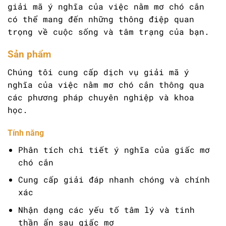
giải mã ý nghĩa của việc nằm mơ chó cắn
có thể mang đến những thông điệp quan
trọng về cuộc sống và tâm trạng của bạn.
Sản phẩm
Chúng tôi cung cấp dịch vụ giải mã ý
nghĩa của việc nằm mơ chó cắn thông qua
các phương pháp chuyên nghiệp và khoa
học.
Tính năng
Phân tích chi tiết ý nghĩa của giấc mơ
chó cắn
Cung cấp giải đáp nhanh chóng và chính
xác
Nhận dạng các yếu tố tâm lý và tinh
thần ẩn sau giấc mơ