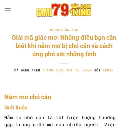
Chuyển
đến
nội
dung
CHƯA PHÂN LOẠI
Giải mã giấc mơ: Những điều bạn cần
biết khi nằm mơ bị chó cắn và cách
ứng phó với những tình
ĐÃ ĐĂNG TRÊN
THÁNG MƯỜI MỘT 16, 2024
BỞI
ADMIN
Nằm mơ chó cắn
Giới thiệu
Nằm mơ chó cắn là một hiện tượng thường
gặp trong giấc mơ của nhiều người. Việc