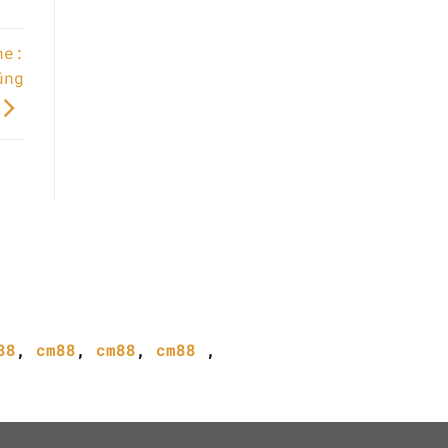
ne:
ũng
88
,
cm88
,
cm88
,
cm88
,