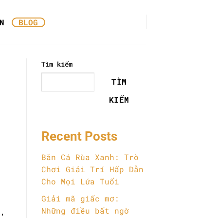
N
BLOG
Tìm kiếm
TÌM
KIẾM
Recent Posts
Bắn Cá Rùa Xanh: Trò
Chơi Giải Trí Hấp Dẫn
Cho Mọi Lứa Tuổi
Giải mã giấc mơ:
Những điều bất ngờ
n,