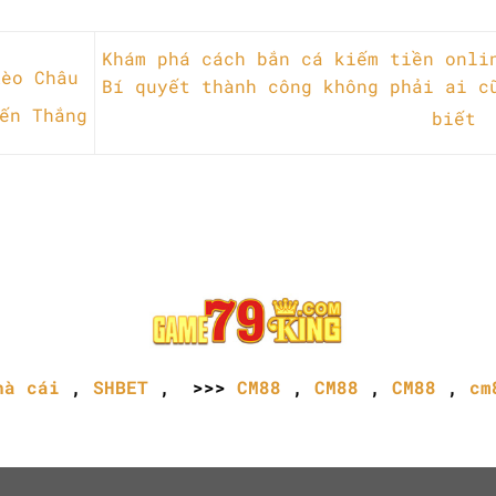
Khám phá cách bắn cá kiếm tiền onli
èo Châu
Bí quyết thành công không phải ai c
ến Thắng
biết
hà cái
,
SHBET
,
>>>
CM88
,
CM88
,
CM88
,
cm