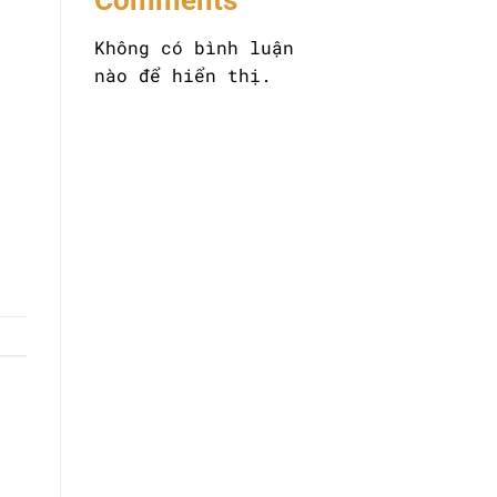
Comments
Không có bình luận
nào để hiển thị.
i