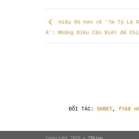
Hiểu Rõ Hơn về ‘7m Tỷ Lệ K
Á’: Những Điều Cần Biết để Chi
ĐỐI TÁC:
SHBET
,
f168 n
Copyright 2026 ©
79king