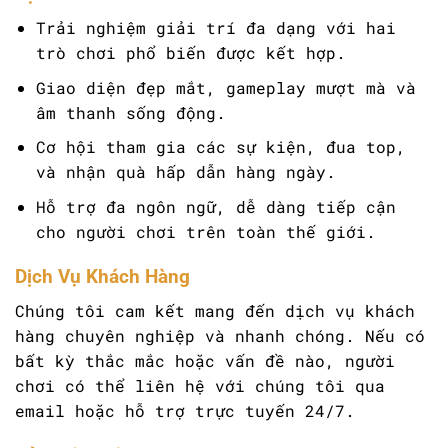
Trải nghiệm giải trí đa dạng với hai
trò chơi phổ biến được kết hợp.
Giao diện đẹp mắt, gameplay mượt mà và
âm thanh sống động.
Cơ hội tham gia các sự kiện, đua top,
và nhận quà hấp dẫn hàng ngày.
Hỗ trợ đa ngôn ngữ, dễ dàng tiếp cận
cho người chơi trên toàn thế giới.
Dịch Vụ Khách Hàng
Chúng tôi cam kết mang đến dịch vụ khách
hàng chuyên nghiệp và nhanh chóng. Nếu có
bất kỳ thắc mắc hoặc vấn đề nào, người
chơi có thể liên hệ với chúng tôi qua
email hoặc hỗ trợ trực tuyến 24/7.