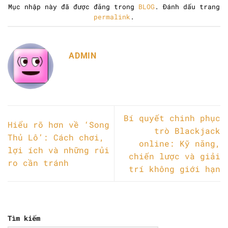
Mục nhập này đã được đăng trong
BLOG
. Đánh dấu trang
permalink
.
ADMIN
Bí quyết chinh phục
Hiểu rõ hơn về ‘Song
trò Blackjack
Thủ Lô’: Cách chơi,
online: Kỹ năng,
lợi ích và những rủi
chiến lược và giải
ro cần tránh
trí không giới hạn
Tìm kiếm