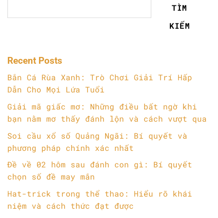
TÌM
KIẾM
Recent Posts
Bắn Cá Rùa Xanh: Trò Chơi Giải Trí Hấp
Dẫn Cho Mọi Lứa Tuổi
Giải mã giấc mơ: Những điều bất ngờ khi
bạn nằm mơ thấy đánh lộn và cách vượt qua
Soi cầu xổ số Quảng Ngãi: Bí quyết và
phương pháp chính xác nhất
Đề về 02 hôm sau đánh con gì: Bí quyết
chọn số đề may mắn
Hat-trick trong thể thao: Hiểu rõ khái
niệm và cách thức đạt được