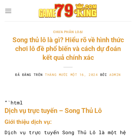
Chuyển
đến
nội
dung
CHƯA PHÂN LOẠI
Song thủ lô là gì? Hiểu rõ về hình thức
chơi lô đề phổ biến và cách dự đoán
kết quả chính xác
ĐÃ ĐĂNG TRÊN
THÁNG MƯỜI MỘT 16, 2024
BỞI
ADMIN
“`html
Dịch vụ trực tuyến – Song Thủ Lô
Giới thiệu dịch vụ:
Dịch vụ trực tuyến Song Thủ Lô là một hệ