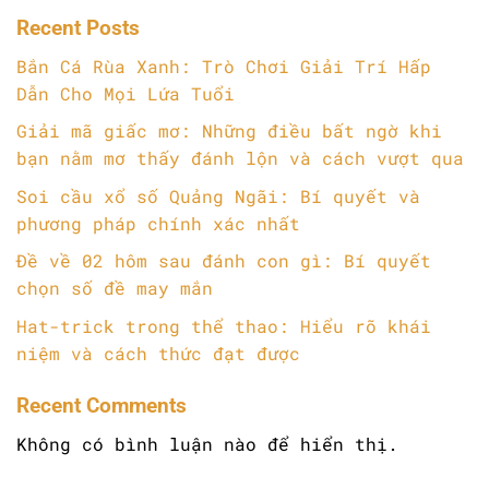
Recent Posts
Bắn Cá Rùa Xanh: Trò Chơi Giải Trí Hấp
Dẫn Cho Mọi Lứa Tuổi
Giải mã giấc mơ: Những điều bất ngờ khi
bạn nằm mơ thấy đánh lộn và cách vượt qua
Soi cầu xổ số Quảng Ngãi: Bí quyết và
phương pháp chính xác nhất
Đề về 02 hôm sau đánh con gì: Bí quyết
chọn số đề may mắn
Hat-trick trong thể thao: Hiểu rõ khái
niệm và cách thức đạt được
Recent Comments
Không có bình luận nào để hiển thị.