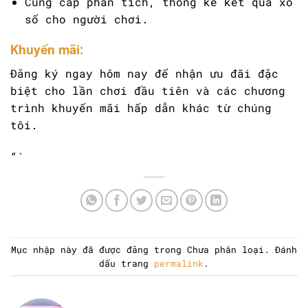
Cung cấp phân tích, thống kê kết quả xổ
số cho người chơi.
Khuyến mãi:
Đăng ký ngay hôm nay để nhận ưu đãi đặc
biệt cho lần chơi đầu tiên và các chương
trình khuyến mãi hấp dẫn khác từ chúng
tôi.
“`
Mục nhập này đã được đăng trong Chưa phân loại. Đánh
dấu trang
permalink
.