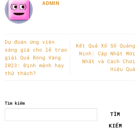
ADMIN
Dự đoán ứng viên
Kết Quả Xổ Số Quảng
sáng giá cho lễ trao
Ninh: Cập Nhật Mới
giải Quả Bóng Vàng
Nhất và Cách Chơi
2023: Định mệnh hay
Hiệu Quả
thử thách?
Tìm kiếm
TÌM
KIẾM