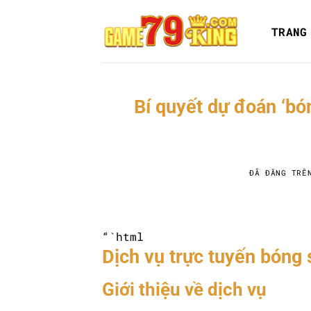
Chuyển
đến
TRANG
nội
dung
Bí quyết dự đoán ‘bó
ĐÃ ĐĂNG TR
“`html
Dịch vụ trực tuyến bóng 
Giới thiệu về dịch vụ