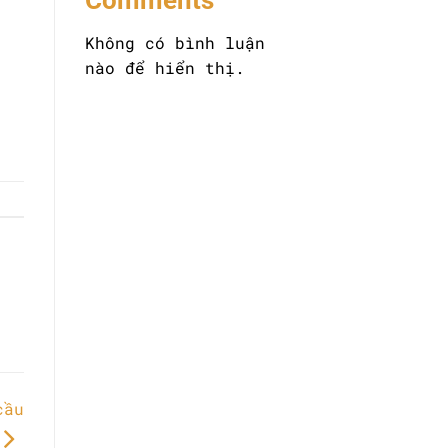
Comments
Không có bình luận
nào để hiển thị.
cầu