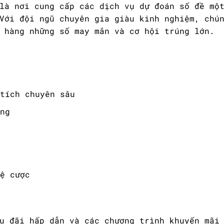
là nơi cung cấp các dịch vụ dự đoán số đề mộ
Với đội ngũ chuyên gia giàu kinh nghiệm, chú
 hàng những số may mắn và cơ hội trúng lớn.
tích chuyên sâu
ng
ệ cược
u đãi hấp dẫn và các chương trình khuyến mãi