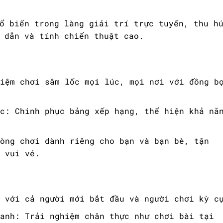
ổ biến trong làng giải trí trực tuyến, thu h
 dẫn và tính chiến thuật cao.
iệm chơi sâm lốc mọi lúc, mọi nơi với đồng b
c: Chinh phục bảng xếp hạng, thể hiện khả nă
òng chơi dành riêng cho bạn và bạn bè, tận
 vui vẻ.
 với cả người mới bắt đầu và người chơi kỳ c
anh: Trải nghiệm chân thực như chơi bài tại