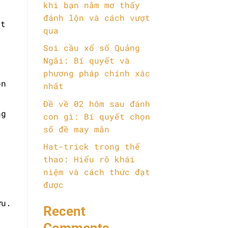
khi bạn nằm mơ thấy
đánh lộn và cách vượt
út
qua
Soi cầu xổ số Quảng
Ngãi: Bí quyết và
phương pháp chính xác
ọn
nhất
Đề về 02 hôm sau đánh
ng
con gì: Bí quyết chọn
số đề may mắn
Hat-trick trong thể
thao: Hiểu rõ khái
niệm và cách thức đạt
được
ựu.
Recent