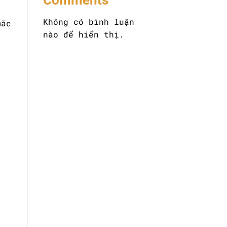
Comments
Không có bình luận
mắc
nào để hiển thị.