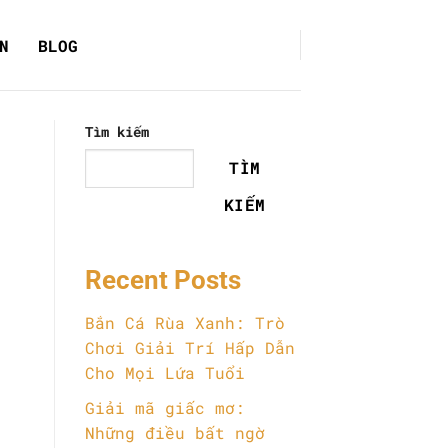
N
BLOG
Tìm kiếm
TÌM
KIẾM
Recent Posts
Bắn Cá Rùa Xanh: Trò
Chơi Giải Trí Hấp Dẫn
Cho Mọi Lứa Tuổi
Giải mã giấc mơ:
Những điều bất ngờ