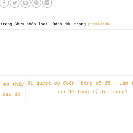
 trong Chưa phân loại. Đánh dấu trang
permalink
.
Bí quyết dự đoán ‘bóng số đề’: Làm 
 mơ thấy
nào để tăng tỷ lệ trúng?
 sau đó