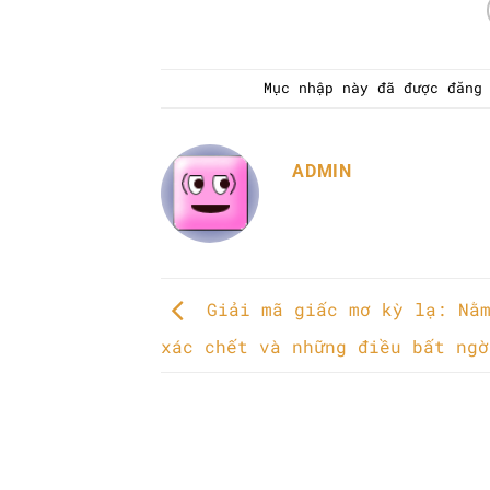
Mục nhập này đã được đăng
ADMIN
Giải mã giấc mơ kỳ lạ: Nằm
xác chết và những điều bất ngờ