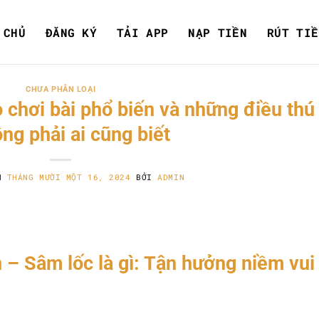
 CHỦ
ĐĂNG KÝ
TẢI APP
NẠP TIỀN
RÚT TIỀ
CHƯA PHÂN LOẠI
 chơi bài phổ biến và những điều thú
ông phải ai cũng biết
ÊN
THÁNG MƯỜI MỘT 16, 2024
BỞI
ADMIN
ến – Sâm lốc là gì: Tận hưởng niềm vui