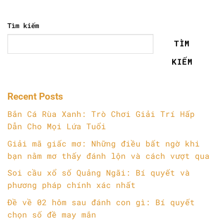
Tìm kiếm
TÌM
KIẾM
Recent Posts
Bắn Cá Rùa Xanh: Trò Chơi Giải Trí Hấp
Dẫn Cho Mọi Lứa Tuổi
Giải mã giấc mơ: Những điều bất ngờ khi
bạn nằm mơ thấy đánh lộn và cách vượt qua
Soi cầu xổ số Quảng Ngãi: Bí quyết và
phương pháp chính xác nhất
Đề về 02 hôm sau đánh con gì: Bí quyết
chọn số đề may mắn