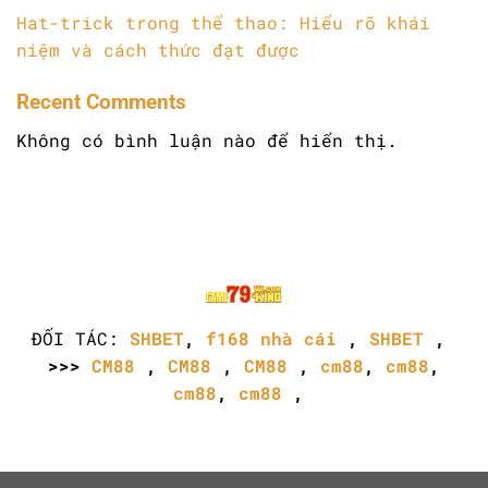
Hat-trick trong thể thao: Hiểu rõ khái
niệm và cách thức đạt được
Recent Comments
Không có bình luận nào để hiển thị.
ĐỐI TÁC:
SHBET
,
f168 nhà cái
,
SHBET
,
>>>
CM88
,
CM88
,
CM88
,
cm88
,
cm88
,
cm88
,
cm88
,