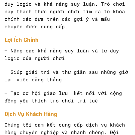
duy logic và khả năng suy luận. Trò chơi
này thách thức người chơi tìm ra từ khóa
chính xác dựa trên các gợi ý và mẩu
chuyện được cung cấp.
Lợi Ích Chính
– Nâng cao khả năng suy luận và tư duy
logic của người chơi
– Giúp giải trí và thư giãn sau những giờ
làm việc căng thẳng
– Tạo cơ hội giao lưu, kết nối với cộng
đồng yêu thích trò chơi trí tuệ
Dịch Vụ Khách Hàng
Chúng tôi cam kết cung cấp dịch vụ khách
hàng chuyên nghiệp và nhanh chóng. Đội