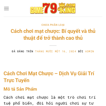
Chuyển
đến
nội
dung
CHƯA PHÂN LOẠI
Cách chơi mạt chược: Bí quyết và thủ
thuật để trở thành cao thủ
ĐÃ ĐĂNG TRÊN
THÁNG MƯỜI MỘT 16, 2024
BỞI
ADMIN
Cách Chơi Mạt Chược – Dịch Vụ Giải Trí
Trực Tuyến
Mô tả Sản Phẩm
Cách chơi mạt chược là một trò chơi trí
tuệ phổ biến, đòi hỏi người chơi sự tư