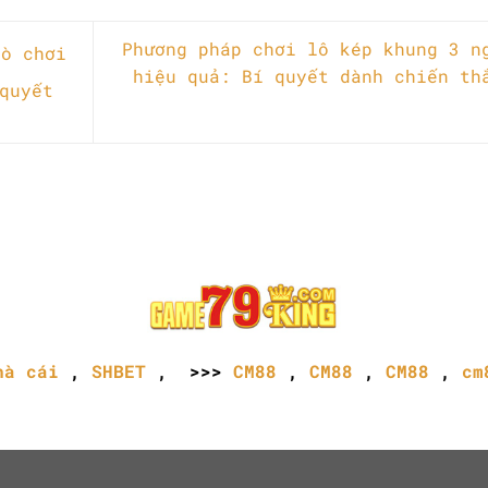
Phương pháp chơi lô kép khung 3 n
ò chơi
hiệu quả: Bí quyết dành chiến th
quyết
hà cái
,
SHBET
,
>>>
CM88
,
CM88
,
CM88
,
cm