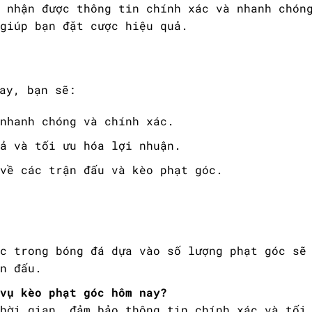
 nhận được thông tin chính xác và nhanh chón
giúp bạn đặt cược hiệu quả.
ay, bạn sẽ:
nhanh chóng và chính xác.
ả và tối ưu hóa lợi nhuận.
về các trận đấu và kèo phạt góc.
c trong bóng đá dựa vào số lượng phạt góc sẽ
n đấu.
vụ kèo phạt góc hôm nay?
hời gian, đảm bảo thông tin chính xác và tối