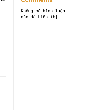
Comments
Không có bình luận
nào để hiển thị.