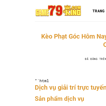
Chuyển
đến
TRANG
nội
dung
Kèo Phạt Góc Hôm Nay
ĐÃ ĐĂNG TR
“`html
Dịch vụ giải trí trực tuy
Sản phẩm dịch vụ