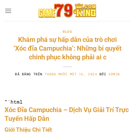
Chuyển
đến
nội
dung
BLOG
Khám phá sự hấp dẫn của trò chơi
‘Xóc đĩa Campuchia’: Những bí quyết
chinh phục không phải ai c
ĐÃ ĐĂNG TRÊN
THÁNG MƯỜI MỘT 16, 2024
BỞI
ADMIN
“`html
Xóc Đĩa Campuchia – Dịch Vụ Giải Trí Trực
Tuyến Hấp Dẫn
Giới Thiệu Chi Tiết