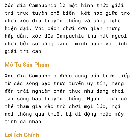
Xóc đĩa Campuchia là một hình thức giải
trí trực tuyến phổ biến, kết hợp giữa trò
chơi xóc đĩa truyền thống và công nghệ
hiện đại. Với cách chơi đơn giản nhưng
hấp dẫn, xóc đĩa Campuchia thu hút người
chơi bởi sự công bằng, minh bạch và tính
giải trí cao.
Mô Tả Sản Phẩm
Xóc đĩa Campuchia được cung cấp trực tiếp
từ các sòng bạc trực tuyến uy tín, mang
đến trải nghiệm chân thực như đang chơi
tại sòng bạc truyền thống. Người chơi có
thể tham gia vào trò chơi mọi lúc, mọi
nơi thông qua thiết bị di động hoặc máy
tính cá nhân.
Lợi Ích Chính